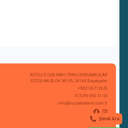
İKİTELLİİ OSB MAH TRİKO DOKUMACILAR
SİTESİ M6 BLOK NO:95, 34144 Başakşehir
+902126712676
0 (539) 650 31 43
info@kozaakademi.com.tr
Şimdi Ara