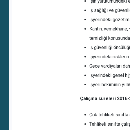
İşin yürütümündeki 
İş sağlığı ve güvenli
İşyerindeki gözetim
Kantin, yemekhane, 
temizliği konusunda
İş güvenliği öncülüğ
İşyerindeki riskleri
Gece vardiyaları dah
İşyerindeki genel hi
İşyeri hekiminin yıll
Çalışma süreleri 2016-
Çok tehlikeli sınıfta
Tehlikeli sınıfta çal