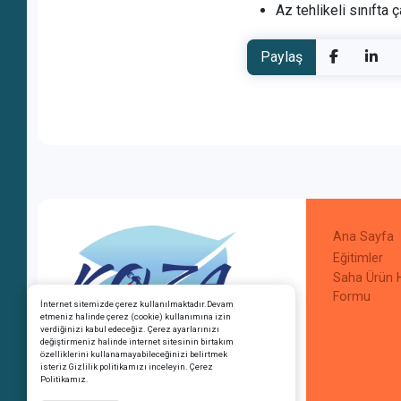
Az tehlikeli sınıfta 
Paylaş
Ana Sayfa
Eğitimler
Saha Ürün 
Formu
İnternet sitemizde çerez kullanılmaktadır.Devam
etmeniz halinde çerez (cookie) kullanımına izin
verdiğinizi kabul edeceğiz. Çerez ayarlarınızı
değiştirmeniz halinde internet sitesinin birtakım
Copyright © Koza Akademi OSGB -
özelliklerini kullanamayabileceğinizi belirtmek
İş Sağlığı Güvenliği ve Eğitim
isteriz
Gizlilik politikamızı inceleyin.
Çerez
Hizmetleri Tüm hakları saklıdır.
Politikamız.