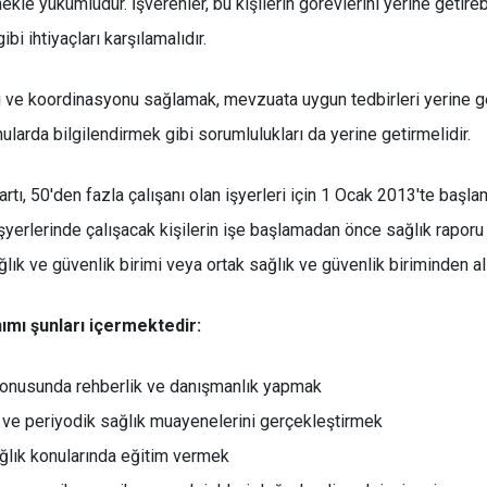
kle yükümlüdür. İşverenler, bu kişilerin görevlerini yerine getirebi
i ihtiyaçları karşılamalıdır.
iği ve koordinasyonu sağlamak, mevzuata uygun tedbirleri yerine ge
onularda bilgilendirmek gibi sorumlulukları da yerine getirmelidir.
artı, 50'den fazla çalışanı olan işyerleri için 1 Ocak 2013'te başlam
n işyerlerinde çalışacak kişilerin işe başlamadan önce sağlık rapor
ağlık ve güvenlik birimi veya ortak sağlık ve güvenlik biriminden alı
ımı şunları içermektedir:
 konusunda rehberlik ve danışmanlık yapmak
iş ve periyodik sağlık muayenelerini gerçekleştirmek
ağlık konularında eğitim vermek