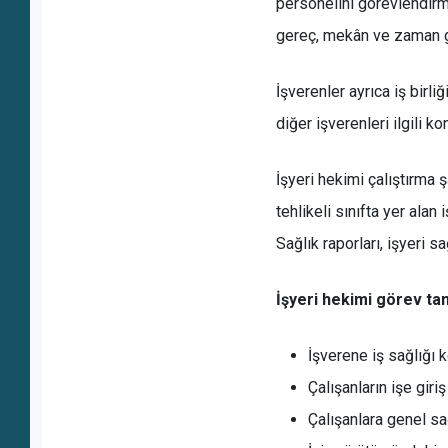
personelini görevlendirme
gereç, mekân ve zaman gib
İşverenler ayrıca iş birl
diğer işverenleri ilgili k
İşyeri hekimi çalıştırma ş
tehlikeli sınıfta yer ala
Sağlık raporları, işyeri s
İşyeri hekimi görev tan
İşverene iş sağlığı
Çalışanların işe gir
Çalışanlara genel s