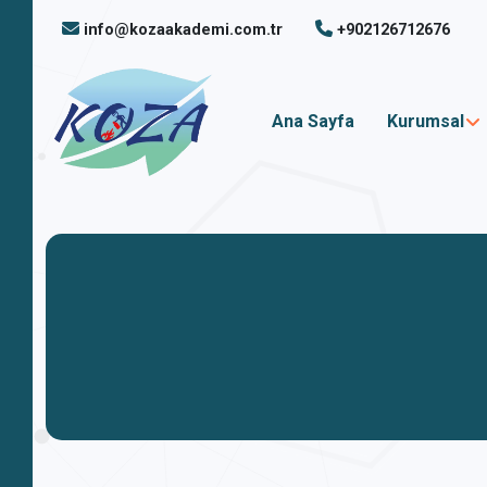
info@kozaakademi.com.tr
+902126712676
Ana Sayfa
Kurumsal