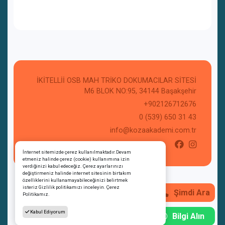
İKİTELLİİ OSB MAH TRİKO DOKUMACILAR SİTESİ
M6 BLOK NO:95, 34144 Başakşehir
+902126712676
0 (539) 650 31 43
info@kozaakademi.com.tr
İnternet sitemizde çerez kullanılmaktadır.Devam
etmeniz halinde çerez (cookie) kullanımına izin
verdiğinizi kabul edeceğiz. Çerez ayarlarınızı
değiştirmeniz halinde internet sitesinin birtakım
özelliklerini kullanamayabileceğinizi belirtmek
Copyright © Koza Akademi OSGB - İş Sağlığı
isteriz
Gizlilik politikamızı inceleyin.
Çerez
Şimdi Ara
Güvenliği ve Eğitim Hizmetleri Tüm hakları saklıdır.
Politikamız.
Kabul Ediyorum
Bilgi Alın